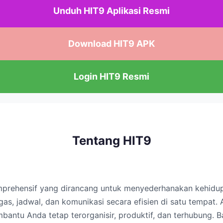
Unduh HIT9 Aplikasi Resmi
Download HIT9 APK
Login HIT9 Resmi
Tentang HIT9
omprehensif yang dirancang untuk menyederhanakan kehidupa
s, jadwal, dan komunikasi secara efisien di satu tempat.
membantu Anda tetap terorganisir, produktif, dan terhubung.