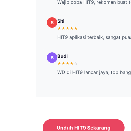
Wajib coba HIT9, rekomen buat 
Siti
S
★
★
★
★
★
HIT9 aplikasi terbaik, sangat pua
Budi
B
★
★
★
★
☆
WD di HIT9 lancar jaya, top bang
Unduh HIT9 Sekarang