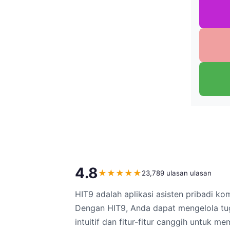
4.8
★
★
★
★
★
23,789 ulasan ulasan
HIT9 adalah aplikasi asisten pribadi k
Dengan HIT9, Anda dapat mengelola tuga
intuitif dan fitur-fitur canggih untuk 