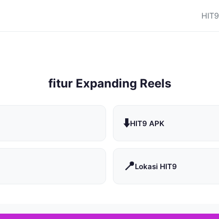
HIT9
fitur Expanding Reels
⬇️
HIT9 APK
📍
Lokasi HIT9