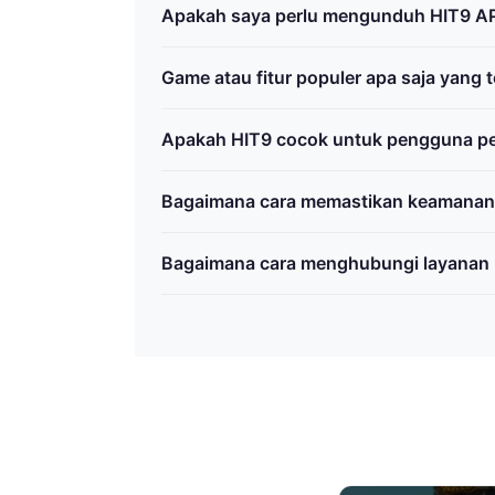
Apakah saya perlu mengunduh HIT9 AP
Game atau fitur populer apa saja yang t
Apakah HIT9 cocok untuk pengguna pe
Bagaimana cara memastikan keamanan
Bagaimana cara menghubungi layanan