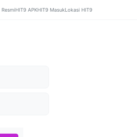
 Resmi
HIT9 APK
HIT9 Masuk
Lokasi HIT9