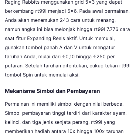
Raging Rabbits menggunakan grid 5×3 yang dapat
berkembang rt99l menjadi 5×6. Pada awal permainan,
Anda akan menemukan 243 cara untuk menang,
namun angka ini bisa melonjak hingga rt99l 7.776 cara
saat fitur Expanding Reels aktif. Untuk memulai,
gunakan tombol panah Λ dan V untuk mengatur
taruhan Anda, mulai dari €0,10 hingga €250 per
putaran. Setelah taruhan ditentukan, cukup tekan rt99l
tombol Spin untuk memulai aksi.
Mekanisme Simbol dan Pembayaran
Permainan ini memiliki simbol dengan nilai berbeda.
Simbol pembayaran tinggi terdiri dari karakter ayam,
kelinci, dan tiga jenis senjata perang, rt99l yang
memberikan hadiah antara 10x hingga 100x taruhan