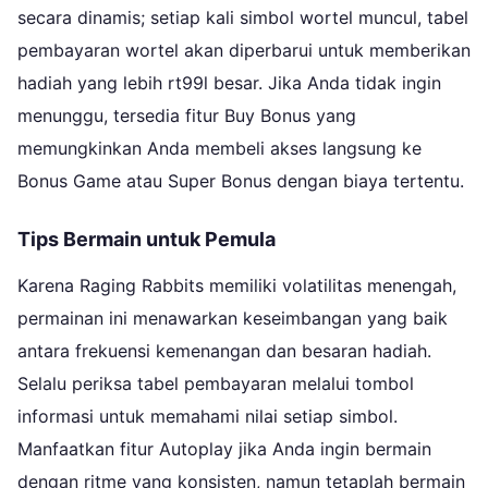
secara dinamis; setiap kali simbol wortel muncul, tabel
pembayaran wortel akan diperbarui untuk memberikan
hadiah yang lebih rt99l besar. Jika Anda tidak ingin
menunggu, tersedia fitur Buy Bonus yang
memungkinkan Anda membeli akses langsung ke
Bonus Game atau Super Bonus dengan biaya tertentu.
Tips Bermain untuk Pemula
Karena Raging Rabbits memiliki volatilitas menengah,
permainan ini menawarkan keseimbangan yang baik
antara frekuensi kemenangan dan besaran hadiah.
Selalu periksa tabel pembayaran melalui tombol
informasi untuk memahami nilai setiap simbol.
Manfaatkan fitur Autoplay jika Anda ingin bermain
dengan ritme yang konsisten, namun tetaplah bermain