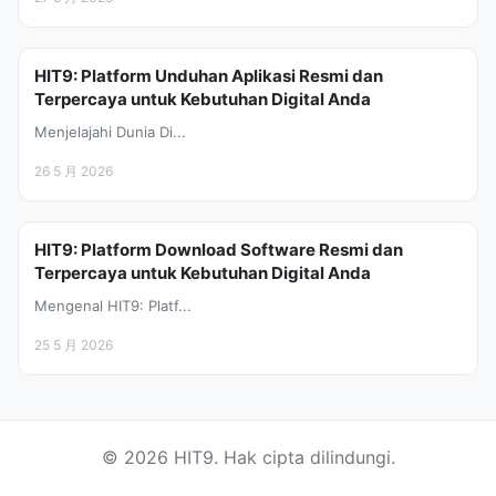
HIT9: Platform Unduhan Aplikasi Resmi dan
Terpercaya untuk Kebutuhan Digital Anda
Menjelajahi Dunia Di...
26 5 月 2026
HIT9: Platform Download Software Resmi dan
Terpercaya untuk Kebutuhan Digital Anda
Mengenal HIT9: Platf...
25 5 月 2026
© 2026 HIT9. Hak cipta dilindungi.