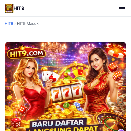
HIT9
HIT9
›
HIT9 Masuk