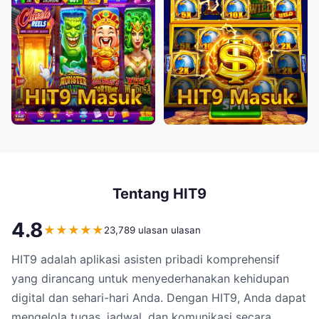
Tentang HIT9
4.8
★
★
★
★
★
23,789 ulasan ulasan
HIT9 adalah aplikasi asisten pribadi komprehensif
yang dirancang untuk menyederhanakan kehidupan
digital dan sehari-hari Anda. Dengan HIT9, Anda dapat
mengelola tugas, jadwal, dan komunikasi secara