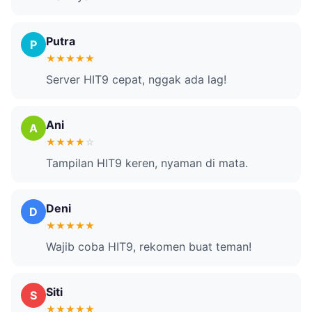
Putra
P
★
★
★
★
★
Server HIT9 cepat, nggak ada lag!
Ani
A
★
★
★
★
☆
Tampilan HIT9 keren, nyaman di mata.
Deni
D
★
★
★
★
★
Wajib coba HIT9, rekomen buat teman!
Siti
S
★
★
★
★
★