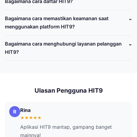
Bagaimana cara daftar HIT9?
Bagaimana cara memastikan keamanan saat
menggunakan platform HIT9?
Bagaimana cara menghubungi layanan pelanggan
HIT9?
Ulasan Pengguna HIT9
Rina
R
★
★
★
★
★
Aplikasi HIT9 mantap, gampang banget
mainnya!