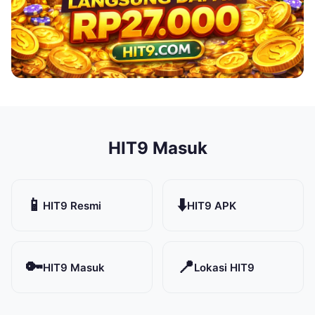
HIT9 Masuk
📱
⬇️
HIT9 Resmi
HIT9 APK
🔑
📍
HIT9 Masuk
Lokasi HIT9