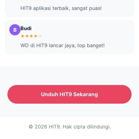
HIT9 aplikasi terbaik, sangat puas!
Budi
B
★
★
★
★
☆
WD di HIT9 lancar jaya, top banget!
Unduh HIT9 Sekarang
© 2026 HIT9. Hak cipta dilindungi.