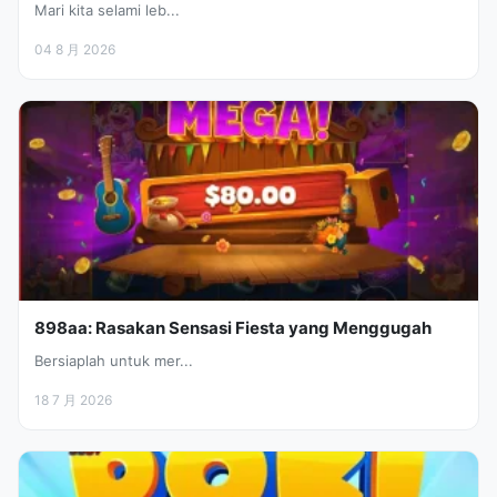
Mari kita selami leb...
04 8 月 2026
898aa: Rasakan Sensasi Fiesta yang Menggugah
Bersiaplah untuk mer...
18 7 月 2026