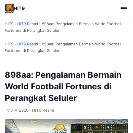
HIT9
HIT9
›
HIT9 Resmi
›
898aa: Pengalaman Bermain World Football
Fortunes di Perangkat Seluler
HIT9
›
HIT9 Resmi
›
898aa: Pengalaman Bermain World Football
Fortunes di Perangkat Seluler
898aa: Pengalaman Bermain
World Football Fortunes di
Perangkat Seluler
14 6 月 2026
· HIT9 Resmi