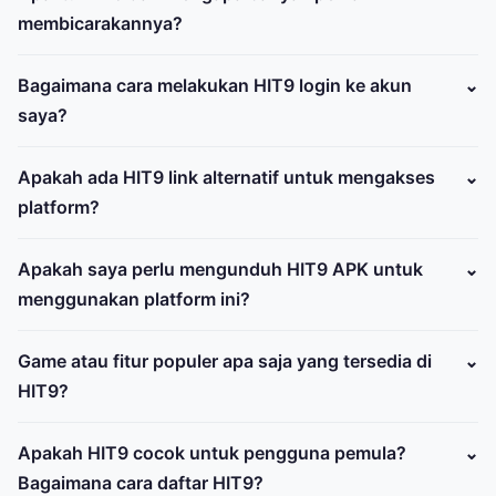
membicarakannya?
Bagaimana cara melakukan HIT9 login ke akun
saya?
Apakah ada HIT9 link alternatif untuk mengakses
platform?
Apakah saya perlu mengunduh HIT9 APK untuk
menggunakan platform ini?
Game atau fitur populer apa saja yang tersedia di
HIT9?
Apakah HIT9 cocok untuk pengguna pemula?
Bagaimana cara daftar HIT9?