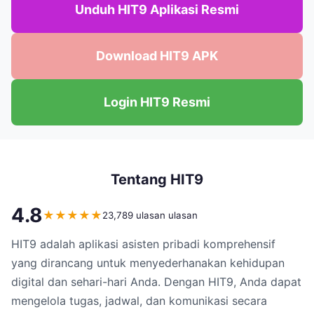
Unduh HIT9 Aplikasi Resmi
Download HIT9 APK
Login HIT9 Resmi
Tentang HIT9
4.8
★
★
★
★
★
23,789 ulasan ulasan
HIT9 adalah aplikasi asisten pribadi komprehensif
yang dirancang untuk menyederhanakan kehidupan
digital dan sehari-hari Anda. Dengan HIT9, Anda dapat
mengelola tugas, jadwal, dan komunikasi secara