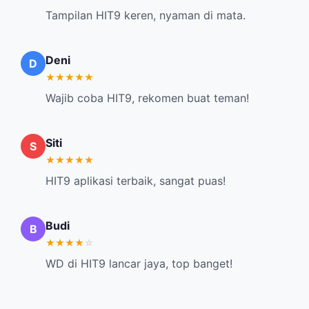
Tampilan HIT9 keren, nyaman di mata.
Deni
D
★
★
★
★
★
Wajib coba HIT9, rekomen buat teman!
Siti
S
★
★
★
★
★
HIT9 aplikasi terbaik, sangat puas!
Budi
B
★
★
★
★
☆
WD di HIT9 lancar jaya, top banget!