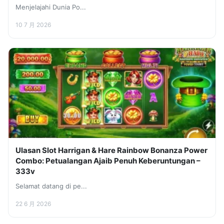
Menjelajahi Dunia Po...
10 7 月 2026
Ulasan Slot Harrigan & Hare Rainbow Bonanza Power
Combo: Petualangan Ajaib Penuh Keberuntungan –
333v
Selamat datang di pe...
22 6 月 2026