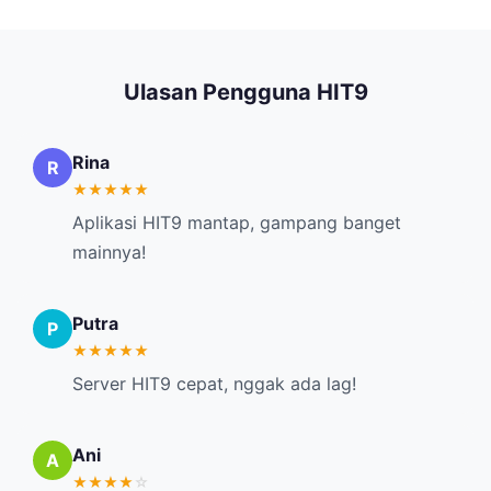
Ulasan Pengguna HIT9
Rina
R
★
★
★
★
★
Aplikasi HIT9 mantap, gampang banget
mainnya!
Putra
P
★
★
★
★
★
Server HIT9 cepat, nggak ada lag!
Ani
A
★
★
★
★
☆