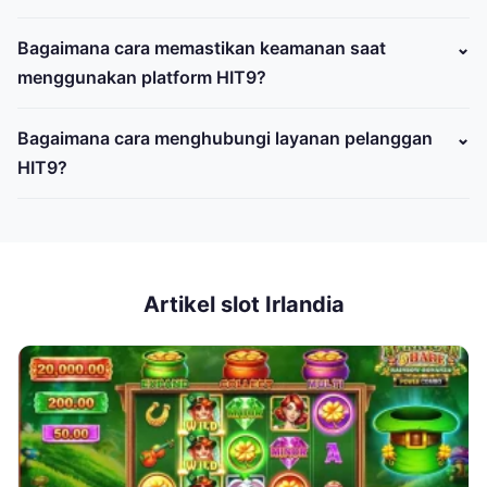
Bagaimana cara memastikan keamanan saat
menggunakan platform HIT9?
Bagaimana cara menghubungi layanan pelanggan
HIT9?
Artikel slot Irlandia