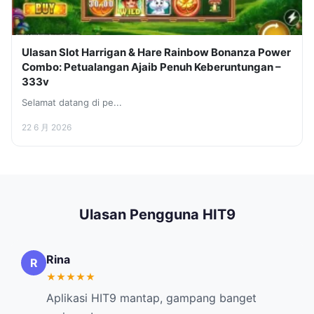
Ulasan Slot Harrigan & Hare Rainbow Bonanza Power
Combo: Petualangan Ajaib Penuh Keberuntungan –
333v
Selamat datang di pe...
22 6 月 2026
Ulasan Pengguna HIT9
Rina
R
★
★
★
★
★
Aplikasi HIT9 mantap, gampang banget