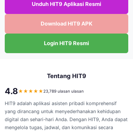
Unduh HIT9 Aplikasi Resmi
Download HIT9 APK
Login HIT9 Resmi
Tentang HIT9
4.8
★
★
★
★
★
23,789 ulasan ulasan
HIT9 adalah aplikasi asisten pribadi komprehensif
yang dirancang untuk menyederhanakan kehidupan
digital dan sehari-hari Anda. Dengan HIT9, Anda dapat
mengelola tugas, jadwal, dan komunikasi secara