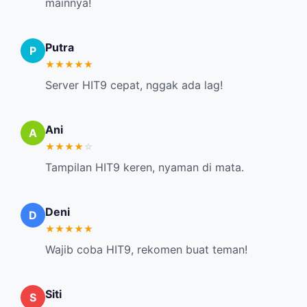
mainnya!
Putra
P
★
★
★
★
★
Server HIT9 cepat, nggak ada lag!
Ani
A
★
★
★
★
☆
Tampilan HIT9 keren, nyaman di mata.
Deni
D
★
★
★
★
★
Wajib coba HIT9, rekomen buat teman!
Siti
S