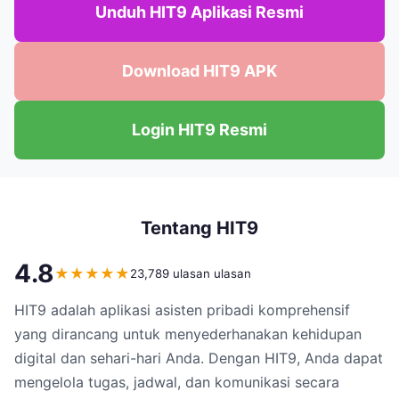
Unduh HIT9 Aplikasi Resmi
Download HIT9 APK
Login HIT9 Resmi
Tentang HIT9
4.8
★
★
★
★
★
23,789 ulasan ulasan
HIT9 adalah aplikasi asisten pribadi komprehensif
yang dirancang untuk menyederhanakan kehidupan
digital dan sehari-hari Anda. Dengan HIT9, Anda dapat
mengelola tugas, jadwal, dan komunikasi secara