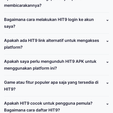
membicarakannya?
Bagaimana cara melakukan HIT9 login ke akun
saya?
Apakah ada HIT9 link alternatif untuk mengakses
platform?
Apakah saya perlu mengunduh HIT9 APK untuk
menggunakan platform ini?
Game atau fitur populer apa saja yang tersedia di
HIT9?
Apakah HIT9 cocok untuk pengguna pemula?
Bagaimana cara daftar HIT9?