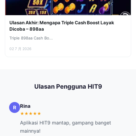
Ulasan Akhir: Mengapa Triple Cash Boost Layak
Dicoba – 898aa
Triple 898aa Cash Bo...
02 7 月 2026
Ulasan Pengguna HIT9
Rina
R
★
★
★
★
★
Aplikasi HIT9 mantap, gampang banget
mainnya!