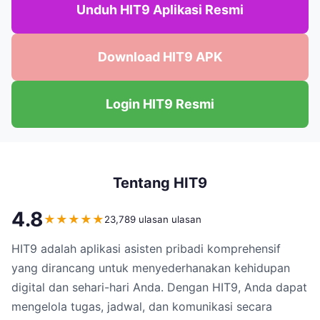
Unduh HIT9 Aplikasi Resmi
Download HIT9 APK
Login HIT9 Resmi
Tentang HIT9
4.8
★
★
★
★
★
23,789 ulasan ulasan
HIT9 adalah aplikasi asisten pribadi komprehensif
yang dirancang untuk menyederhanakan kehidupan
digital dan sehari-hari Anda. Dengan HIT9, Anda dapat
mengelola tugas, jadwal, dan komunikasi secara