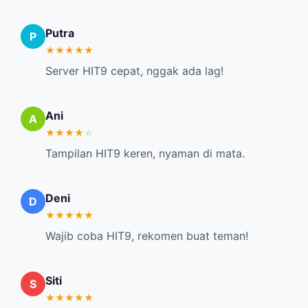
Putra
P
★
★
★
★
★
Server HIT9 cepat, nggak ada lag!
Ani
A
★
★
★
★
☆
Tampilan HIT9 keren, nyaman di mata.
Deni
D
★
★
★
★
★
Wajib coba HIT9, rekomen buat teman!
Siti
S
★
★
★
★
★