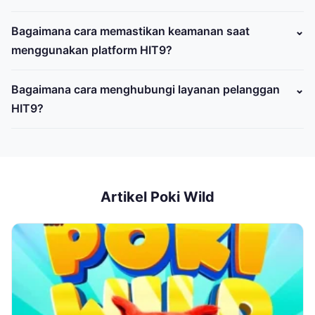
Bagaimana cara memastikan keamanan saat
menggunakan platform HIT9?
Bagaimana cara menghubungi layanan pelanggan
HIT9?
Artikel Poki Wild