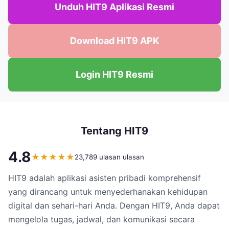
Unduh HIT9 Aplikasi Resmi
Download HIT9 APK
Login HIT9 Resmi
Tentang HIT9
4.8
★
★
★
★
★
23,789 ulasan ulasan
HIT9 adalah aplikasi asisten pribadi komprehensif
yang dirancang untuk menyederhanakan kehidupan
digital dan sehari-hari Anda. Dengan HIT9, Anda dapat
mengelola tugas, jadwal, dan komunikasi secara