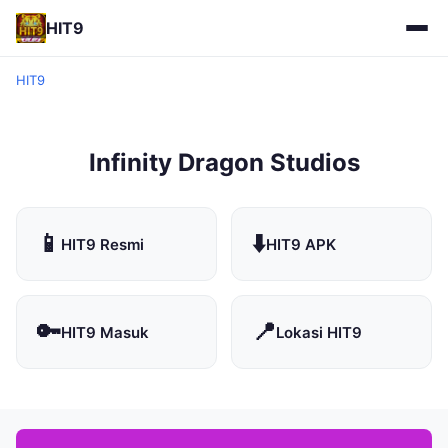
HIT9
HIT9
Infinity Dragon Studios
📱
⬇️
HIT9 Resmi
HIT9 APK
🔑
📍
HIT9 Masuk
Lokasi HIT9