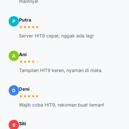
mainnya!
Putra
P
★
★
★
★
★
Server HIT9 cepat, nggak ada lag!
Ani
A
★
★
★
★
☆
Tampilan HIT9 keren, nyaman di mata.
Deni
D
★
★
★
★
★
Wajib coba HIT9, rekomen buat teman!
Siti
S