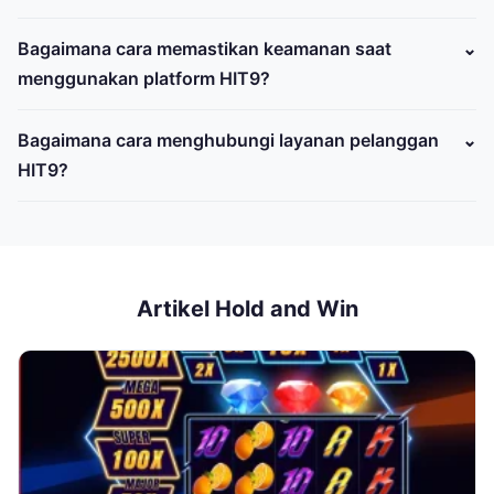
Bagaimana cara memastikan keamanan saat
menggunakan platform HIT9?
Bagaimana cara menghubungi layanan pelanggan
HIT9?
Artikel Hold and Win