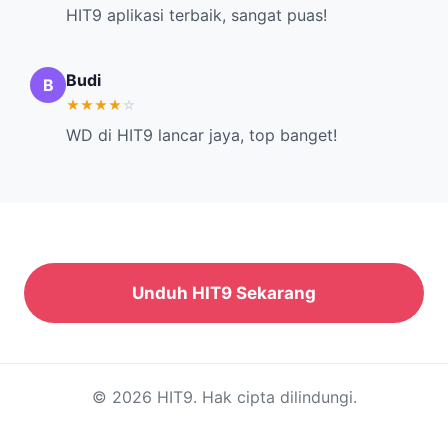
HIT9 aplikasi terbaik, sangat puas!
Budi
B
★
★
★
★
☆
WD di HIT9 lancar jaya, top banget!
Unduh HIT9 Sekarang
© 2026 HIT9. Hak cipta dilindungi.