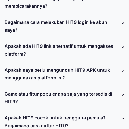
membicarakannya?
Bagaimana cara melakukan HIT9 login ke akun
saya?
Apakah ada HIT9 link alternatif untuk mengakses
platform?
Apakah saya perlu mengunduh HIT9 APK untuk
menggunakan platform ini?
Game atau fitur populer apa saja yang tersedia di
HIT9?
Apakah HIT9 cocok untuk pengguna pemula?
Bagaimana cara daftar HIT9?