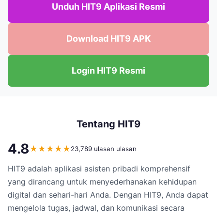
Unduh HIT9 Aplikasi Resmi
Download HIT9 APK
Login HIT9 Resmi
Tentang HIT9
4.8
★
★
★
★
★
23,789 ulasan ulasan
HIT9 adalah aplikasi asisten pribadi komprehensif
yang dirancang untuk menyederhanakan kehidupan
digital dan sehari-hari Anda. Dengan HIT9, Anda dapat
mengelola tugas, jadwal, dan komunikasi secara