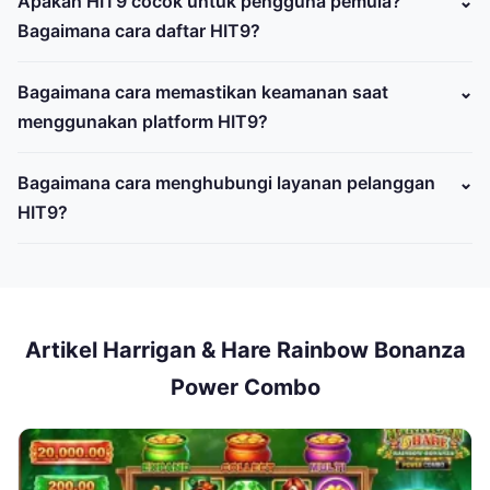
Apakah HIT9 cocok untuk pengguna pemula?
Bagaimana cara daftar HIT9?
Bagaimana cara memastikan keamanan saat
menggunakan platform HIT9?
Bagaimana cara menghubungi layanan pelanggan
HIT9?
Artikel Harrigan & Hare Rainbow Bonanza
Power Combo