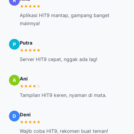
R
★
★
★
★
★
Aplikasi HIT9 mantap, gampang banget
mainnya!
Putra
P
★
★
★
★
★
Server HIT9 cepat, nggak ada lag!
Ani
A
★
★
★
★
☆
Tampilan HIT9 keren, nyaman di mata.
Deni
D
★
★
★
★
★
Wajib coba HIT9, rekomen buat teman!