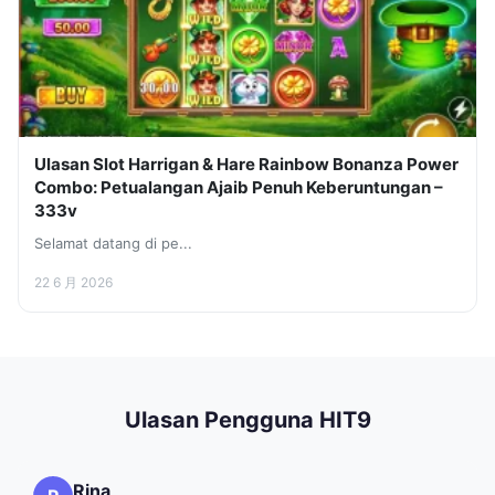
Ulasan Slot Harrigan & Hare Rainbow Bonanza Power
Combo: Petualangan Ajaib Penuh Keberuntungan –
333v
Selamat datang di pe...
22 6 月 2026
Ulasan Pengguna HIT9
Rina