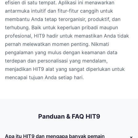
efisien di satu tempat. Aplikasi ini menawarkan
antarmuka intuitif dan fitur-fitur canggih untuk
membantu Anda tetap terorganisir, produktif, dan
terhubung. Baik untuk keperluan pribadi maupun
profesional, HIT9 hadir untuk memastikan Anda tidak
pernah melewatkan momen penting. Nikmati
pengalaman yang mulus dengan keamanan data
terdepan dan personalisasi yang mendalam,
menjadikan HIT9 alat yang sangat diperlukan untuk
mencapai tujuan Anda setiap hari.
Panduan & FAQ HIT9
Apa itu HIT9 dan mengapa banyak pemain